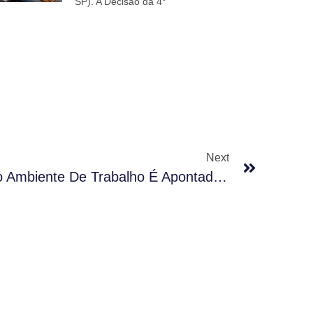
SP). A Decisão da 4°
Next
Contato Com Amianto No Ambiente De Trabalho É Apontado Como Causa Da Morte De Operário, Entenda: