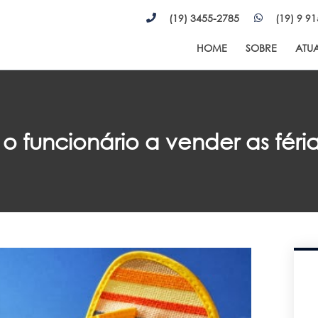
(19) 3455-2785
(19) 9 9
HOME
SOBRE
ATU
 funcionário a vender as féri