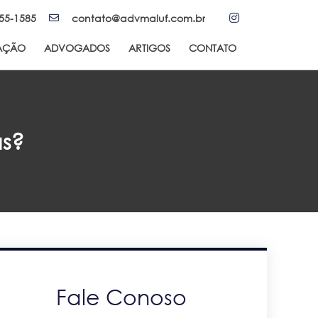
155-1585
contato@advmaluf.com.br
AÇÃO
ADVOGADOS
ARTIGOS
CONTATO
as?
Fale Conoso